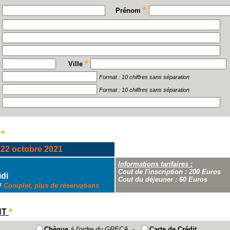
*
Prénom
*
Ville
Format : 10 chiffres sans séparation
Format : 10 chiffres sans séparation
*
22 octobre 2021
Informations tarifaires :
Cout de l'inscription : 200 Euros
di
Cout du déjeuner : 60 Euros
r
Complet, plus de réservations
*
NT
Chèque
à l'ordre du GRECA
-
Carte de Crédit