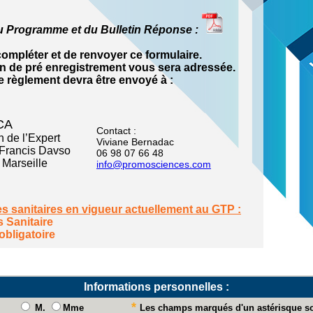
u Programme et du Bulletin Réponse :
compléter et de renvoyer ce formulaire.
n de pré enregistrement vous sera adressée.
e règlement devra être envoyé à :
CA
Contact :
 de l’Expert
Viviane Bernadac
 Francis Davso
06 98 07 66 48
Marseille
info@promosciences.com
es sanitaires en vigueur actuellement au GTP :
 Sanitaire
bligatoire
Informations personnelles :
*
M.
Mme
Les champs marqués d'un astérisque so