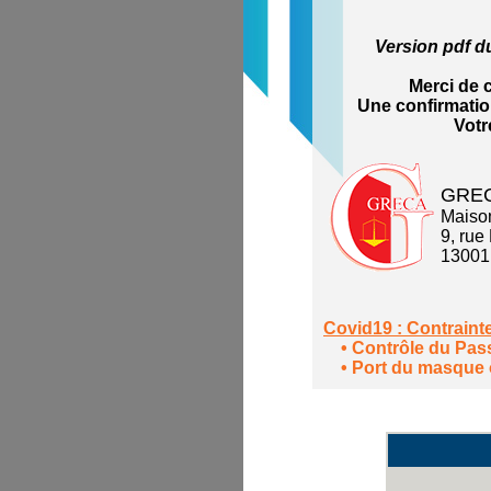
Version pdf d
Merci de 
Une confirmatio
Votr
GRE
Maison
9, rue
13001 
Covid19 : Contraint
• Contrôle du Pass
• Port du masque o