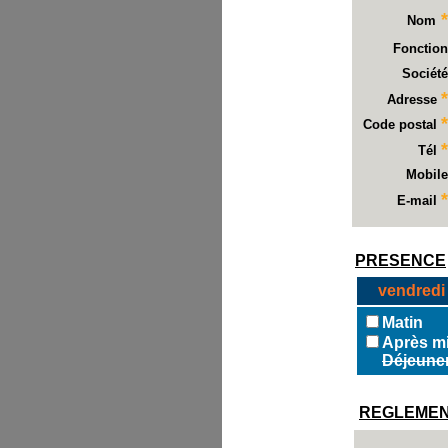
*
Nom
Fonction
Société
*
Adresse
*
Code postal
*
Tél
Mobile
*
E-mail
PRESENCE
vendredi 
Matin
Après mi
Déjeune
REGLEME